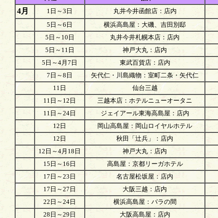
4月
1日～3日
丸井今井函館店：店内
5日～6日
横浜高島屋：大磯、吉田別邸
5日～10日
丸井今井札幌本店：店内
5日～11日
神戸大丸：店内
5日～4月7日
東武百貨店：店内
7日～8日
矢代仁・川島織物：室町二条・矢代仁
11日
仙台三越
11日～12日
三越本店：ホテルニューオータニ
11日～24日
ジェイアール東海高島屋：店内
12日
岡山高島屋：岡山ロイヤルホテル
12日
秋田「辻兵」：店内
12日～4月18日
神戸大丸：店内
15日～16日
高島屋：京都リーガホテル
17日～23日
名古屋松坂屋：店内
17日～27日
大阪三越：店内
22日～24日
横浜高島屋：バラの間
28日～29日
大阪高島屋：店内