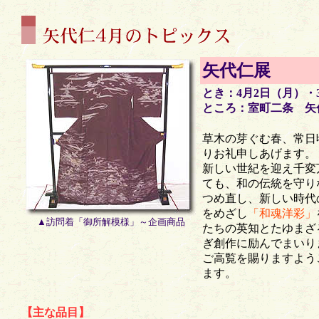
矢代仁展
とき：4月2日（月）・
ところ：室町二条 矢
草木の芽ぐむ春、常日
りお礼申しあげます。
新しい世紀を迎え千変
ても、和の伝統を守り
つめ直し、新しい時代
をめざし
「和魂洋彩」
▲訪問着「御所解模様」～企画商品
たちの英知とたゆまざ
ぎ創作に励んでまいり
ご高覧を賜りますよう
ます。
【主な品目】