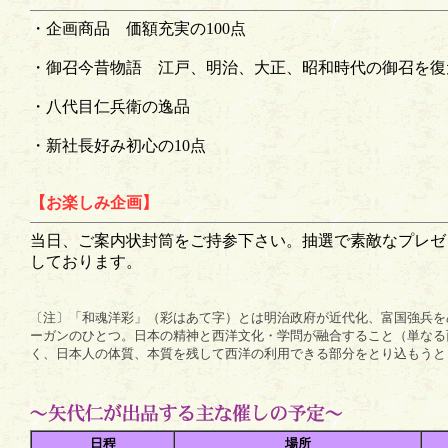
・企画商品 価額充実の100点
・御召今昔物語 江戸、明治、大正、昭和時代の御召を復
・八代目仁兵衛の逸品
・新社長好み初心の10点
【お楽しみ企画】
当日、ご案内状封筒をご持参下さい。抽選で素敵なプレゼ
しております。
〔注〕「和魂洋彩」（彩はあて字）とは明治政府が近代化、富国強兵を
ーガンのひとつ。日本の精神と西洋文化・学問が融合すること（単なる
く、日本人の体質、本質を残して西洋の利用できる部分をとり込もうと
日程
場所