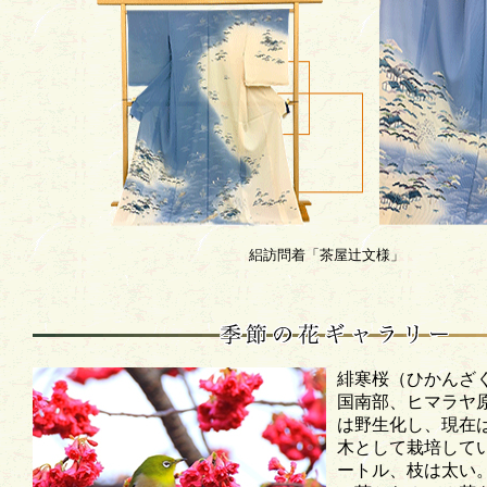
絽訪問着「茶屋辻文様」
緋寒桜（ひかんざ
国南部、ヒマラヤ
は野生化し、現在
木として栽培して
ートル、枝は太い