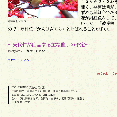
１芽から２～３花
開く。萼筒は筒形
ずれも緋紅色であ
花が緋紅色をして
緋寒桜とメジロ
いうが、「彼岸桜
ので、寒緋桜（かんひざくら）と呼ばれることが多い。
Instagramをご参考ください
矢代仁インスタ
YASHIRONI 株式会社 矢代仁
〒604-0021 京都市中京区室町通二条南入蛸薬師町272-2
TEL (075)211-2421 FAX (075)211-2428
当ページに掲載されている情報・画像を、無断で転用・複製す
る事を禁じます。