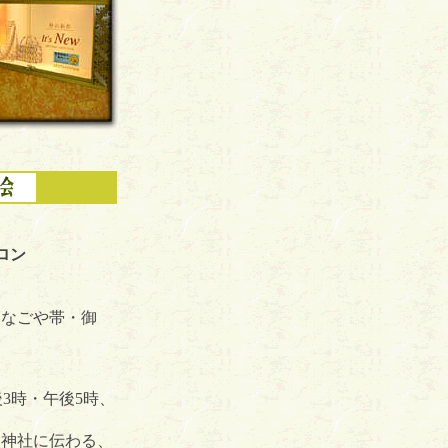
ロン
染なごや帯・御
3時・午後5時、
）神社に伝わる、