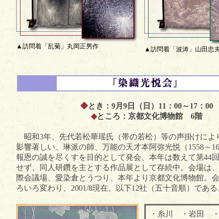
▲訪問着「乱菊」丸岡正男作
▲訪問着「波涛」山田忠
◆
とき：9月9日（日）11：00～17：00
◆
ところ：京都文化博物館 6階
昭和3年、先代若松華瑶氏（帯の若松）等の声掛けによ
影響著しい、琳派の師、万能の天才本阿弥光悦（1558～16
報恩の誠を尽くすを目的として発会、本年は数えて第44
せず、同人研鑽を主とする作品展として存続中。会場は
際会議場、愛染倉とうつり、本年より京都文化博物館。
ろいろ変わり、2001/8現在、以下12社（五十音順）である
・糸川 ・岩田 