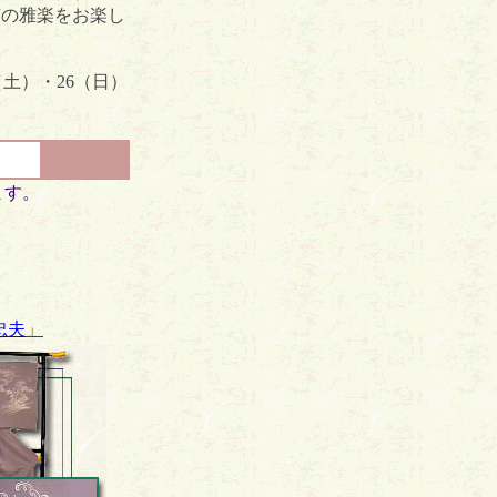
京の雅楽をお楽し
土）・26（日）
ます。
忠夫
」