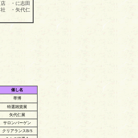
商店 ・に志田
本社 ・矢代仁
催し名
帯博
特選雑貨展
矢代仁展
サロンバーゲン
クリアランスB/S