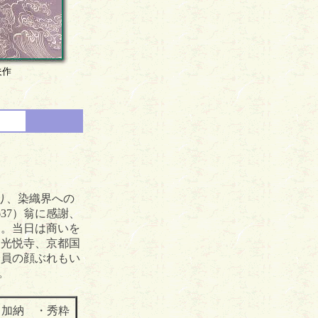
夫作
り、染織界への
37）翁に感謝、
回。当日は商いを
、光悦寺、京都国
会員の顔ぶれもい
。
・加納 ・秀粋