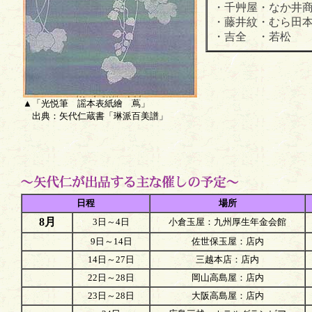
・千艸屋・なか井
・藤井紋・むら田
・吉全 ・若松
▲「光悦筆 謡本表紙繪 蔦」
出典：矢代仁蔵書「琳派百美譜」
日程
場所
8月
3日～4日
小倉玉屋：九州厚生年金会館
9日～14日
佐世保玉屋：店内
14日～27日
三越本店：店内
22日～28日
岡山高島屋：店内
23日～28日
大阪高島屋：店内