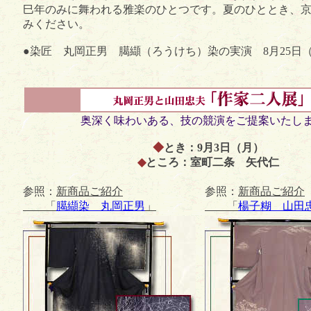
巳年のみに舞われる雅楽のひとつです。夏のひととき、
みください。
●染匠 丸岡正男 臈纈（ろうけち）染の実演 8月25日（
奥深く味わいある、技の競演をご提案いたし
◆
とき：9月3日（月）
◆
ところ：室町二条 矢代仁
参照：
新商品ご紹介
参照：
新商品ご紹介
「
臈纈染 丸岡正男
」
「
楊子糊 山田