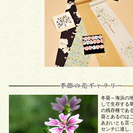
冬葵～海浜の
して生存する
の残存種であ
葵とあるのは
あおいとも言っ
センチに達し