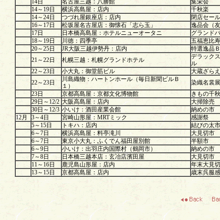
14日
名古屋三越：八勝館
集栄会
14～19日
横浜高島屋：店内
千秋楽
14～24日
つづれ屋銀座店：店内
閉店セー
16～17日
松坂屋名古屋店：御懐石「志ら玉」
逸品会（
17日
日本橋高島屋：ホテルニューオータニ
グランド
18～19日
川徳：四季亭
五福恵比
20～25日
JR大阪三越伊勢丹：店内
特選逸品
デラック
21～22日
札幌三越：札幌グランドホテル
ル
22～23日
小大丸：御堂筋ビル
大蔵ざら
川島織物：ハートンホール（毎日新聞ビルＢ
22～23日
染織名裳
１）
23日
京都高島屋：京都文化博物館
きもの千
29日～12/2
大阪高島屋：店内
大掃除売
30日～12/3
小いけ：酒田産業会館
納めの市
12月
3～4日
宮崎山形屋：MRTミック
感謝祭
5～15日
トキハ：店内
結びの太
6～7日
横浜高島屋：料亭滝川
大見切市
6～7日
東京小大丸：ふくでん福田屋別館
半額市
6～9日
小いけ：出羽庄内国際村（鶴岡市）
納めの市
7～8日
日本橋三越本店：玄冶店濱田屋
大見切市
11～16日
鹿児島山形屋：店内
年末大見
13～15日
京都高島屋：店内
歳末呉服